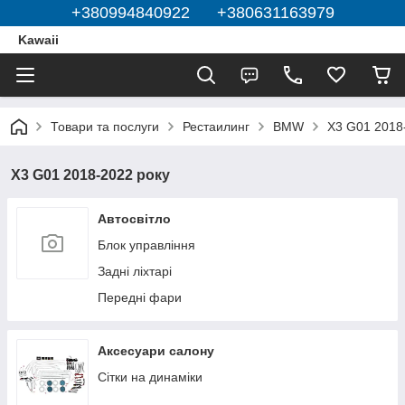
+380994840922 +380631163979
Kawaii
Товари та послуги
Рестаилинг
BMW
X3 G01 2018
X3 G01 2018-2022 року
Автосвітло
Блок управління
Задні ліхтарі
Передні фари
Аксесуари салону
Сітки на динаміки