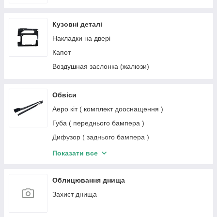
Кузовні деталі
Накладки на двері
Капот
Воздушная заслонка (жалюзи)
Обвіcи
Аеро кіт ( комплект дооснащення )
Губа ( переднього бампера )
Дифузор ( заднього бампера )
Жабра
Показати все
Задній бампер
Комплект обвісів
Облицювання днища
Комплект рестайлінга
Захист днища
Накладки на пороги