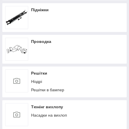
Розширювачі арок
Підніжки
Спойлер
Проводка
Решітки
Ніздрі
Решітки в бампер
Тюнінг вихлопу
Насадки на вихлоп