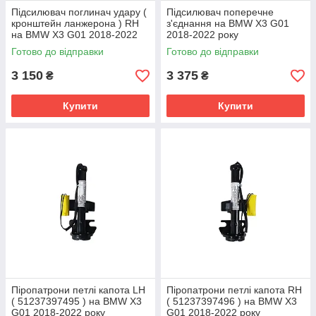
Підсилювач поглинач удару (
Підсилювач поперечне
кронштейн ланжерона ) RH
з'єднання на BMW X3 G01
на BMW X3 G01 2018-2022
2018-2022 року
року
Готово до відправки
Готово до відправки
3 150
3 375
₴
₴
Купити
Купити
Піропатрони петлі капота LH
Піропатрони петлі капота RH
( 51237397495 ) на BMW X3
( 51237397496 ) на BMW X3
G01 2018-2022 року
G01 2018-2022 року