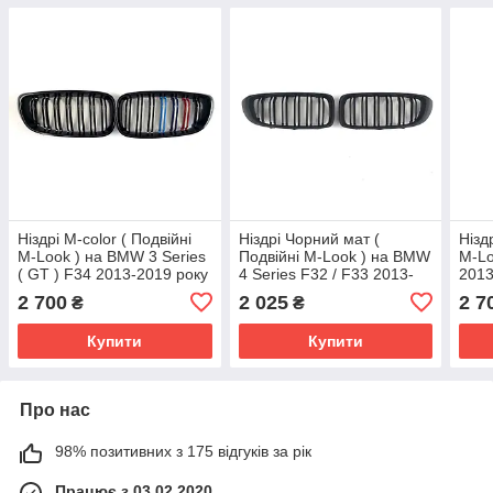
Ніздрі M-color ( Подвійні
Ніздрі Чорний мат (
Нізд
M-Look ) на BMW 3 Series
Подвійні M-Look ) на BMW
M-Lo
( GT ) F34 2013-2019 року
4 Series F32 / F33 2013-
2013
2020 року
2 700
2 025
2 7
₴
₴
Купити
Купити
Про нас
98% позитивних з 175 відгуків за рік
Працює з 03.02.2020