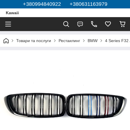
+380994840922 +380631163979
Kawaii
Товари та послуги
Рестаилинг
BMW
4 Series F32