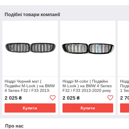
Подібні товари компанії
Ніздрі Чорний мат (
Ніздрі M-color ( Подвійні
Нізд
Подвійні M-Look ) на BMW
M-Look ) на BMW 4 Series
Подв
4 Series F32 / F33 2013-
F32 / F33 2013-2020 року
1 Se
2020 року
2019
2 025
2 025
2 7
₴
₴
Купити
Купити
Про нас